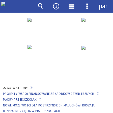
pane
Wyszukiwarka
Narzędzia
Menu
Menu
główne
szczegółow
MAPA STRONY
PROJEKTY WSPÓŁFINANSOWANE ZE ŚRODKÓW ZEWNĘTRZNYCH
MĄDRY PRZEDSZKOLAK
NOWE MOŻLIWOŚCI DLA KOSTRZYŃSKICH MALUCHÓW! RUSZAJĄ
BEZPŁATNE ZAJĘCIA W PRZEDSZKOLACH