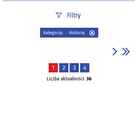
Filtry
Szukana fraza
Kategoria:
Historia
Usuń
ten
filtr
Data publikacji
1
2
3
4
—
Liczba aktualności:
36
Kategoria