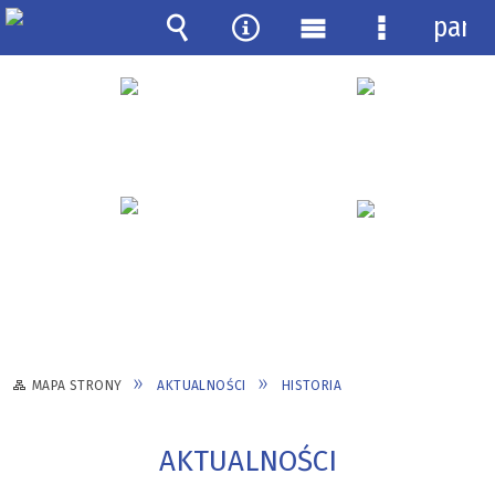
pane
Wyszukiwarka
Narzędzia
Menu
Menu
główne
szczegółow
MAPA STRONY
AKTUALNOŚCI
HISTORIA
AKTUALNOŚCI